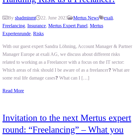
By
sbadminmt
22. June 2023
Mertus News
exali
,
Freelancing
,
Insurance
,
Mertus Expert Panel
,
Mertus
Expertenrunde
,
Risks
With our guest expert Sandra Löhning, Account Manager & Partner
Manager Europe at exali AG, we discuss about different risks
related to working as a Freelancer with a focus on the IT sector:
Which areas of risk should I be aware of as a freelancer❓ What are
some real life damage cases❓ What can I […]
Read More
Invitation to the next Mertus expert
round: “Freelancing” – What you