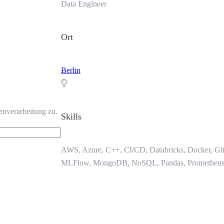
Data Engineer
Ort
Berlin
enverarbeitung zu.
Skills
AWS, Azure, C++, CI/CD, Databricks, Docker, Git
MLFlow, MongoDB, NoSQL, Pandas, Prometheus, P