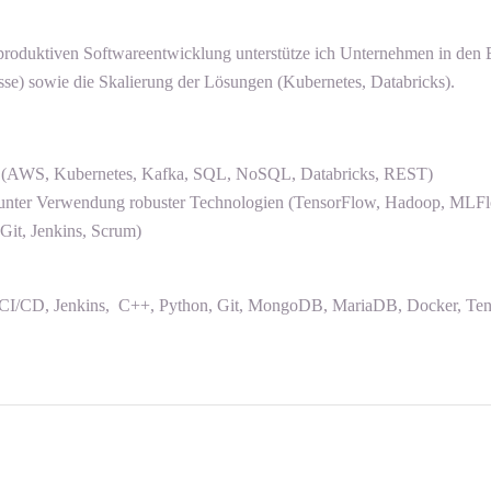
r produktiven Softwareentwicklung unterstütze ich Unternehmen in den 
sse) sowie die Skalierung der Lösungen (Kubernetes, Databricks).
ns (AWS, Kubernetes, Kafka, SQL, NoSQL, Databricks, REST)
 unter Verwendung robuster Technologien (TensorFlow, Hadoop, MLF
it, Jenkins, Scrum)
/CD, Jenkins, C++, Python, Git, MongoDB, MariaDB, Docker, Tensor